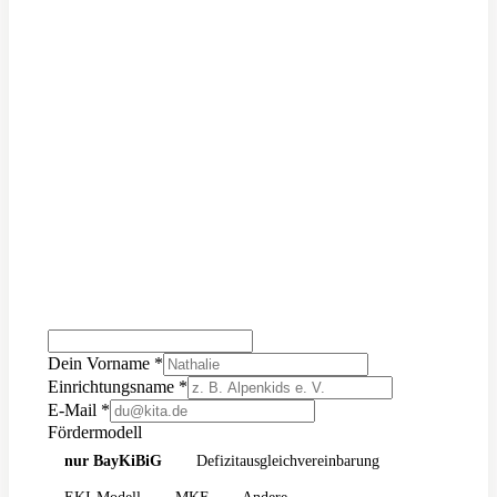
Abonnent:in kommst du außerdem an unsere
kostenlosen Ressourcen.
Checkliste: vom Newbie zum Profi-Vorstand
Förderkalender mit allen Fristen
Webinar: die richtigen Tools
Onboarding-Guide für Vorstände
Alle 0 € Angebote ansehen
Dein Vorname
*
Einrichtungsname
*
E-Mail
*
Fördermodell
nur BayKiBiG
Defizitausgleichvereinbarung
EKI-Modell
MKF
Andere