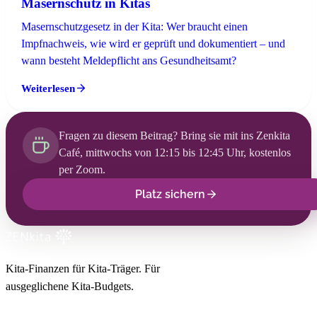
Masernschutz in Kitas
Masernschutzgesetz in der Kita: Wer braucht einen
Impfnachweis, wie wird er geprüft und dokumentiert – und
wann besteht Meldepflicht ans Gesundheitsamt?
Weiterlesen
Fragen zu diesem Beitrag? Bring sie mit ins Zenkita
Café, mittwochs von 12:15 bis 12:45 Uhr, kostenlos
per Zoom.
Platz sichern
Kita-Finanzen für Kita-Träger. Für
ausgeglichene Kita-Budgets.