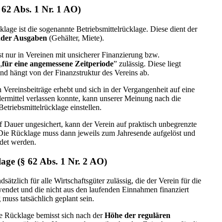
§ 62 Abs. 1 Nr. 1 AO)
age ist die sogenannte Betriebsmittelrücklage. Diese dient der
nder Ausgaben
(Gehälter, Miete).
st nur in Vereinen mit unsicherer Finanzierung bzw.
„
für eine angemessene Zeitperiode
” zulässig. Diese liegt
d hängt von der Finanzstruktur des Vereins ab.
h Vereinsbeiträge erhebt und sich in der Vergangenheit auf eine
dermittel verlassen konnte, kann unserer Meinung nach die
etriebsmittelrücklage einstellen.
uf Dauer ungesichert, kann der Verein auf praktisch unbegrenzte
. Die Rücklage muss dann jeweils zum Jahresende aufgelöst und
ldet werden.
age (§ 62 Abs. 1 Nr. 2 AO)
ätzlich für alle Wirtschaftsgüter zulässig, die der Verein für die
endet und die nicht aus den laufenden Einnahmen finanziert
g
muss tatsächlich geplant sein.
e Rücklage bemisst sich nach der
Höhe der regulären