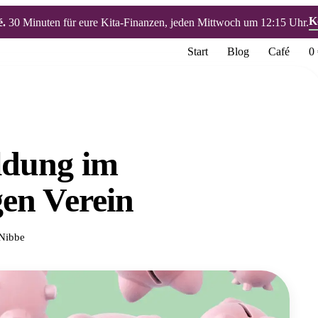
K
é.
30 Minuten für eure Kita-Finanzen, jeden Mittwoch um 12:15 Uhr.
Start
Blog
Café
0
ldung im
en Verein
Nibbe