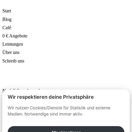
Start
Blog
Café
0 € Angebote
Leistungen
Über uns
Schreib uns
ANGEBOTE
Notfall-Sprechstunde
Wir respektieren deine Privatsphäre
Marketing-Sprechstunde
Sparring-Partnerprogramm
Wir nutzen Cookies/Dienste für Statistik und externe
Medien. Notwendige sind immer aktiv.
VIP-Programm