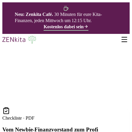
Neu: Zenkita Café.
30 Minuten für eure Kita-
Finanzen, jeden Mittwoch um 12:15 Uhr.
Kostenlos dabei sein
0 € ANGEBOTE
Kostenlose Ressourcen
für Kita-Vorstände
Kostenlose Helfer, die dir sofort Orientierung geben. Trag
dich ein und du bekommst sie direkt in dein Postfach, plus
die wichtigsten Tipps per Newsletter.
Checkliste · PDF
Vom Newbie-Finanzvorstand zum Profi